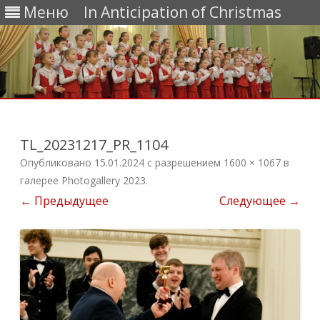
Меню
In Anticipation of Christmas
Перейти
к
содержимому
TL_20231217_PR_1104
Опубликовано
15.01.2024
с разрешением
1600 × 1067
в
галерее
Photogallery 2023
.
← Предыдущее
Следующее →