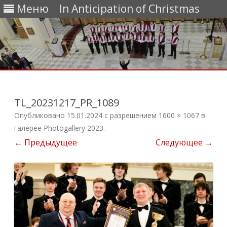
Меню
In Anticipation of Christmas
Перейти
к
содержимому
TL_20231217_PR_1089
Опубликовано
15.01.2024
с разрешением
1600 × 1067
в
галерее
Photogallery 2023
.
← Предыдущее
Следующее →