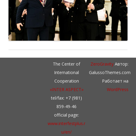
The Center of
ZeroGravity
Автор:
International
GalussoThemes.com
Cooperation
Работает на
«INTER ASPECT»
WordPress
tel/fax: +7 (981)
859-49-46
official page:
www.interfestplus.r
u/en/