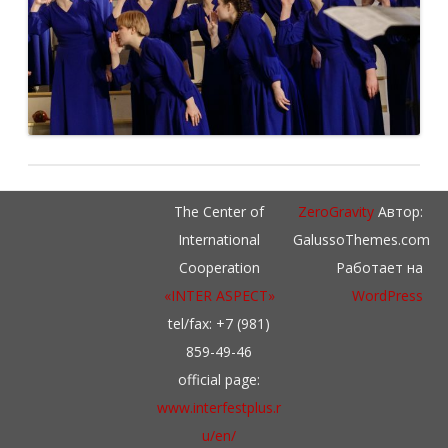
The Center of
ZeroGravity
Автор:
International
GalussoThemes.com
Cooperation
Работает на
«INTER ASPECT»
WordPress
tel/fax: +7 (981)
859-49-46
official page:
www.interfestplus.r
u/en/