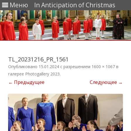
Меню
In Anticipation of Christmas
Перейти
к
содержимому
TL_20231216_PR_1561
Опубликовано
15.01.2024
с разрешением
1600 × 1067
в
галерее
Photogallery 2023
.
← Предыдущее
Следующее →