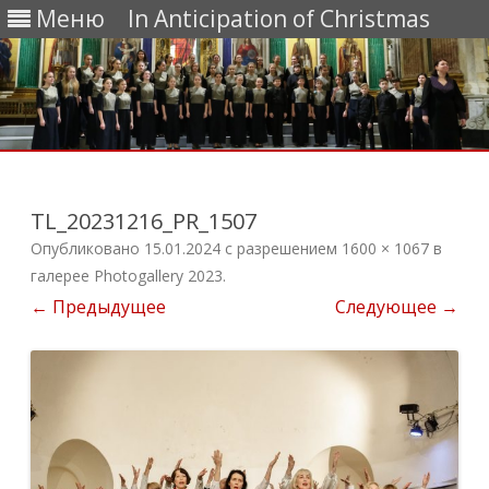
Меню
In Anticipation of Christmas
Перейти
к
содержимому
TL_20231216_PR_1507
Опубликовано
15.01.2024
с разрешением
1600 × 1067
в
галерее
Photogallery 2023
.
← Предыдущее
Следующее →