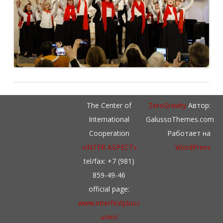
The Center of
ZeroGravity
Автор:
International
GalussoThemes.com
Cooperation
Работает на
«INTER ASPECT»
WordPress
tel/fax: +7 (981)
859-49-46
official page:
www.interfestplus.r
u/en/