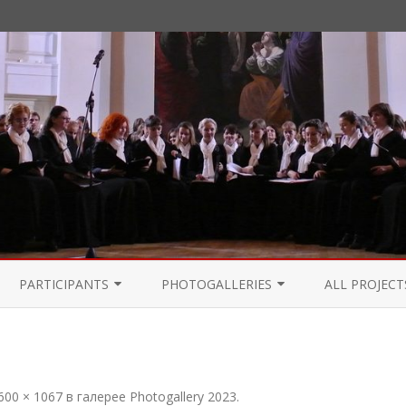
Перейти
к
PARTICIPANTS
PHOTOGALLERIES
ALL PROJECT
содержимому
PARTICIPANTS 2021
PHOTOGALLERY 2024
PARTICIPANTS 2020
PHOTOGALLERY 2023
600 × 1067
в галерее
Photogallery 2023
.
PARTICIPANTS 2019
PHOTOGALLERY 2022