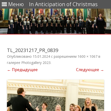
Меню
In Anticipation of Christmas
Перейти
к
содержимому
TL_20231217_PR_0839
Опубликовано
15.01.2024
с разрешением
1600 × 1067
в
галерее
Photogallery 2023
.
← Предыдущее
Следующее →