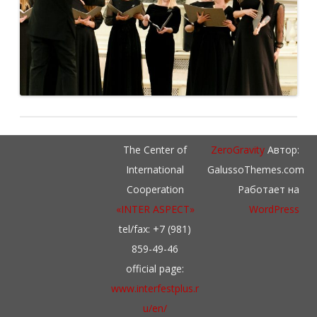
The Center of
ZeroGravity
Автор:
International
GalussoThemes.com
Cooperation
Работает на
«INTER ASPECT»
WordPress
tel/fax: +7 (981)
859-49-46
official page:
www.interfestplus.r
u/en/