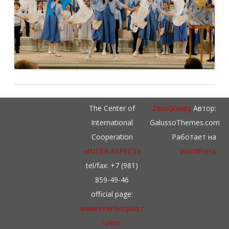
The Center of
ZeroGravity
Автор:
International
GalussoThemes.com
Cooperation
Работает на
«INTER ASPECT»
WordPress
tel/fax: +7 (981)
859-49-46
official page:
www.interfestplus.r
u/en/