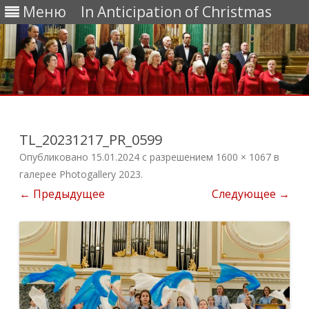
Меню
In Anticipation of Christmas
Перейти
к
содержимому
TL_20231217_PR_0599
Опубликовано
15.01.2024
с разрешением
1600 × 1067
в
галерее
Photogallery 2023
.
← Предыдущее
Следующее →