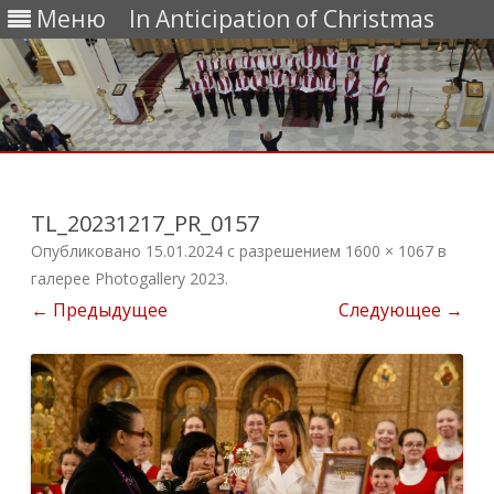
Меню
In Anticipation of Christmas
Перейти
к
содержимому
TL_20231217_PR_0157
Опубликовано
15.01.2024
с разрешением
1600 × 1067
в
галерее
Photogallery 2023
.
← Предыдущее
Следующее →