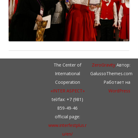
The Center of
ZeroGravity
Автор:
International
GalussoThemes.com
Cooperation
Работает на
«INTER ASPECT»
WordPress
tel/fax: +7 (981)
859-49-46
official page:
www.interfestplus.r
u/en/