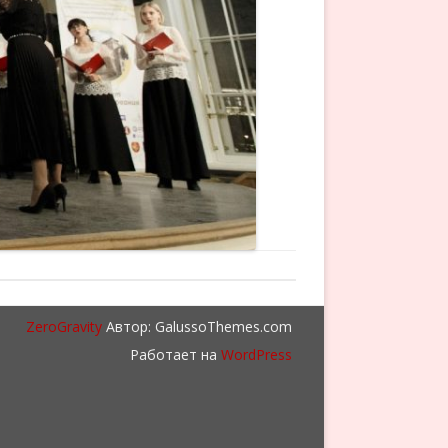
ZeroGravity
Автор: GalussoThemes.com
Работает на
WordPress