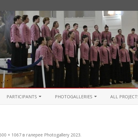
Перейти
к
PARTICIPANTS
PHOTOGALLERIES
ALL PROJECT
содержимому
PARTICIPANTS 2021
PHOTOGALLERY 2024
PARTICIPANTS 2020
PHOTOGALLERY 2023
600 × 1067
в галерее
Photogallery 2023
.
PARTICIPANTS 2019
PHOTOGALLERY 2022