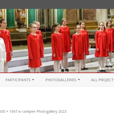
Перейти
к
PARTICIPANTS
PHOTOGALLERIES
ALL PROJECT
содержимому
PARTICIPANTS 2021
PHOTOGALLERY 2024
PARTICIPANTS 2020
PHOTOGALLERY 2023
600 × 1067
в галерее
Photogallery 2023
.
PARTICIPANTS 2019
PHOTOGALLERY 2022