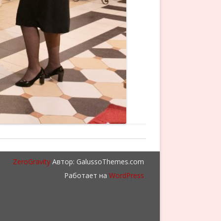
ZeroGravity
Автор: GalussoThemes.com
Работает на
WordPress