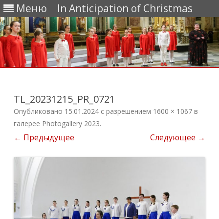
Меню
In Anticipation of Christmas
Перейти
к
содержимому
TL_20231215_PR_0721
Опубликовано
15.01.2024
с разрешением
1600 × 1067
в
галерее
Photogallery 2023
.
← Предыдущее
Следующее →