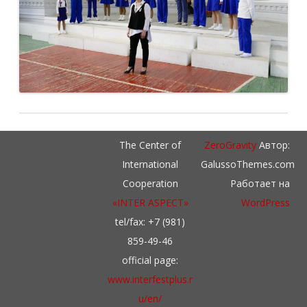
The Center of
ZeroGravity
Автор:
International
GalussoThemes.com
Cooperation
Работает на
«INTER ASPECT»
WordPress
tel/fax: +7 (981)
859-49-46
official page:
www.interfestplus.r
u/en/