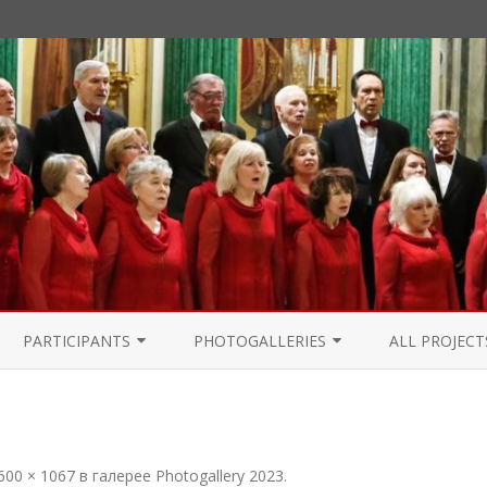
Перейти
к
PARTICIPANTS
PHOTOGALLERIES
ALL PROJECT
содержимому
PARTICIPANTS 2021
PHOTOGALLERY 2024
PARTICIPANTS 2020
PHOTOGALLERY 2023
600 × 1067
в галерее
Photogallery 2023
.
PARTICIPANTS 2019
PHOTOGALLERY 2022