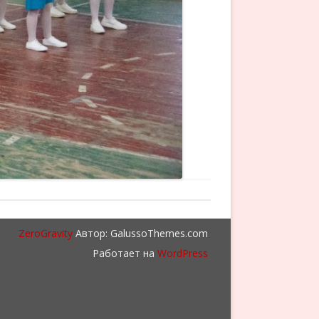
ZeroGravity
Автор: GalussoThemes.com
Работает на
WordPress