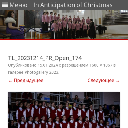
Меню
In Anticipation of Christmas
Перейти
к
содержимому
TL_20231214_PR_Open_174
Опубликовано
15.01.2024
с разрешением
1600 × 1067
в
галерее
Photogallery 2023
.
← Предыдущее
Следующее →