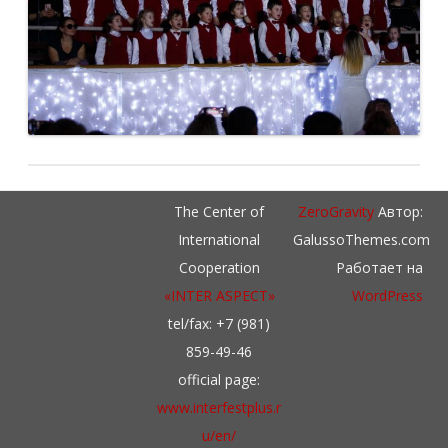
The Center of
ZeroGravity
Автор:
International
GalussoThemes.com
Cooperation
Работает на
«INTER ASPECT»
WordPress
tel/fax: +7 (981)
859-49-46
official page:
www.interfestplus.r
u/en/